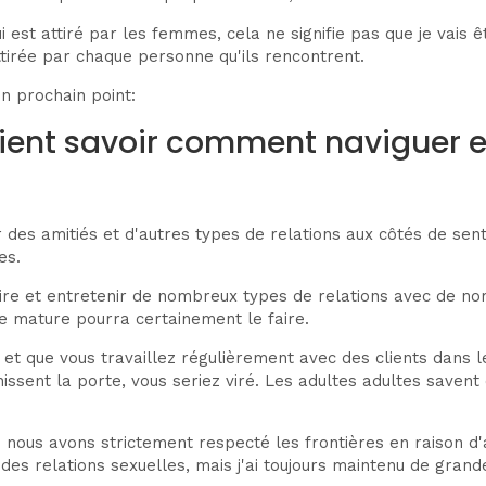
qui est attiré par les femmes, cela ne signifie pas que je vai
irée par chaque personne qu'ils rencontrent.
n prochain point:
aient savoir comment naviguer et
 des amitiés et d'autres types de relations aux côtés de sent
es.
re et entretenir de nombreux types de relations avec de nom
lte mature pourra certainement le faire.
t et que vous travaillez régulièrement avec des clients dans 
hissent la porte, vous seriez viré. Les adultes adultes saven
nous avons strictement respecté les frontières en raison d'
es relations sexuelles, mais j'ai toujours maintenu de grande