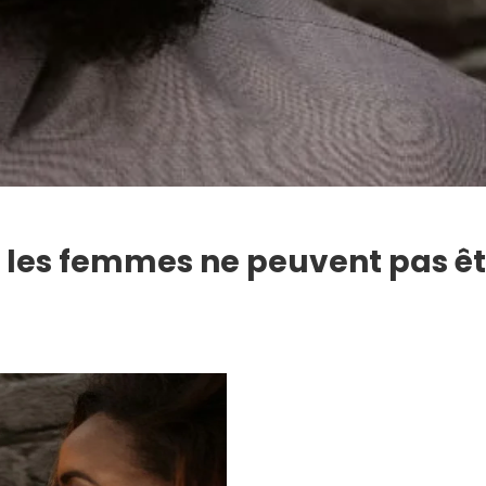
et les femmes ne peuvent pas ê