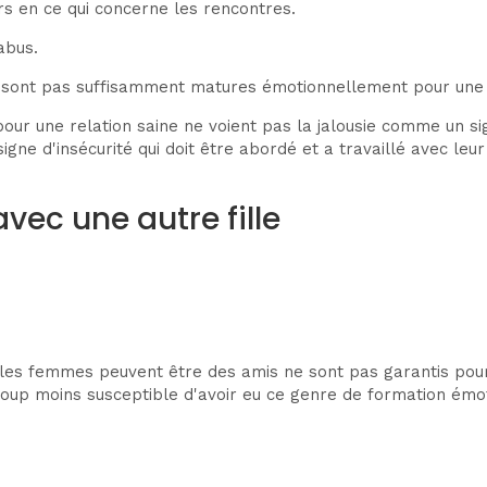
urs en ce qui concerne les rencontres.
abus.
ls ne sont pas suffisamment matures émotionnellement pour une
our une relation saine ne voient pas la jalousie comme un 
signe d'insécurité qui doit être abordé et a travaillé avec l
vec une autre fille
t les femmes peuvent être des amis ne sont pas garantis po
coup moins susceptible d'avoir eu ce genre de formation émot