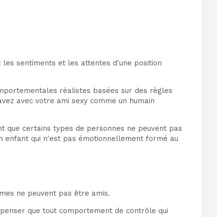
 les sentiments et les attentes d'une position
comportementales réalistes basées sur des règles
s avez avec votre ami sexy comme un humain
nt que certains types de personnes ne peuvent pas
un enfant qui n'est pas émotionnellement formé au
mmes ne peuvent pas être amis.
nt penser que tout comportement de contrôle qui