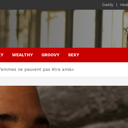
Daddy
Hea
KY
WEALTHY
GROOVY
SEXY
s femmes ne peuvent pas être amis»