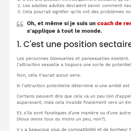
Les adultes adultes devraient savoir comment navi
Cela pourrait signifier qu'ils ont des problèmes no
Oh, et même si je suis un
coach de r
s'applique à
tout le monde
.
1. C'est une position sectaire
Les personnes bisexuelles et pansexuelles existent
l'attraction sexuelle a toujours une sorte de potentie
Non, cela n'aurait aucun sens.
Si l'attraction potentielle détermine si une amitié e
Certains peuvent dire que cela va un peu loin d'appe
auparavant, mais cela invalide finalement vers un é
Et, s'ils sont fanatiques d'une manière ou d'une autr
(
Nous avons tous au moins un peu, non?
).
Il y a beaucoup plus de compatibilité et de bonheur 