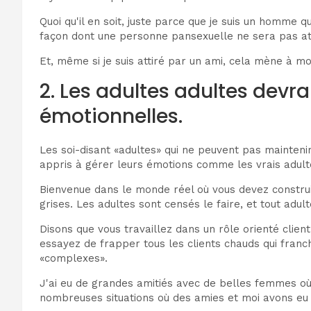
Quoi qu'il en soit, juste parce que je suis un homme 
façon dont une personne pansexuelle ne sera pas att
Et, même si je suis attiré par un ami, cela mène à mo
2. Les adultes adultes devr
émotionnelles.
Les soi-disant «adultes» qui ne peuvent pas maintenir
appris à gérer leurs émotions comme les vrais adult
Bienvenue dans le monde réel où vous devez construi
grises. Les adultes sont censés le faire, et tout adu
Disons que vous travaillez dans un rôle orienté clien
essayez de frapper tous les clients chauds qui franc
«complexes».
J'ai eu de grandes amitiés avec de belles femmes où 
nombreuses situations où des amies et moi avons eu d