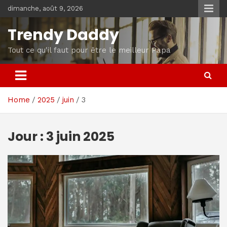
Skip
dimanche, août 9, 2026
to
content
Trendy Daddy
Tout ce qu'il faut pour être le meilleur Papa
Home
2025
juin
3
Jour :
3 juin 2025