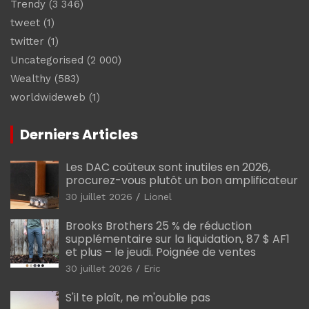
Trendy
(3 346)
tweet
(1)
twitter
(1)
Uncategorised
(2 000)
Wealthy
(583)
worldwideweb
(1)
Derniers Articles
Les DAC coûteux sont inutiles en 2026,
procurez-vous plutôt un bon amplificateur
30 juillet 2026
Lionel
Brooks Brothers 25 % de réduction
supplémentaire sur la liquidation, 87 $ AF1
et plus – le jeudi. Poignée de ventes
30 juillet 2026
Eric
S'il te plaît, ne m'oublie pas