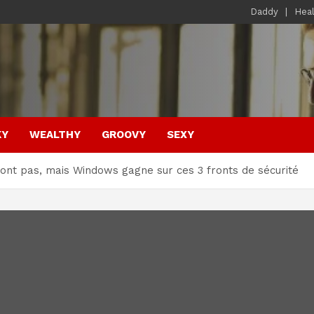
Daddy
Hea
KY
WEALTHY
GROOVY
SEXY
ront pas, mais Windows gagne sur ces 3 fronts de sécurité