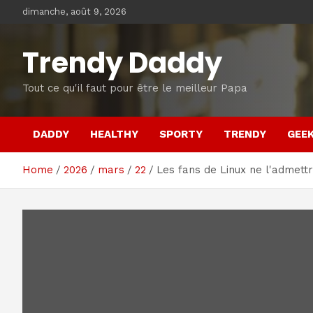
Skip
dimanche, août 9, 2026
to
content
Trendy Daddy
Tout ce qu'il faut pour être le meilleur Papa
DADDY
HEALTHY
SPORTY
TRENDY
GEE
Home
2026
mars
22
Les fans de Linux ne l'admett