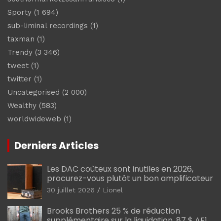
Sporty
(1 694)
sub-liminal recordings
(1)
taxman
(1)
Trendy
(3 346)
tweet
(1)
twitter
(1)
Uncategorised
(2 000)
Wealthy
(583)
worldwideweb
(1)
Derniers Articles
Les DAC coûteux sont inutiles en 2026,
procurez-vous plutôt un bon amplificateur
30 juillet 2026
Lionel
Brooks Brothers 25 % de réduction
supplémentaire sur la liquidation, 87 $ AF1