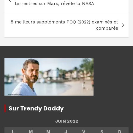
de
terrestres sur Mars, révèle la NASA
l’article
5 meilleurs suppléments PQQ (2022) examinés et
comparés
Sur Trendy Daddy
JUIN 2022
L
M
M
J
V
S
D