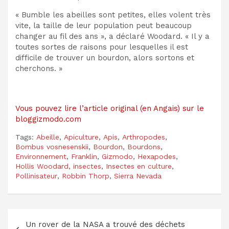
« Bumble
les abeilles sont petites, elles volent très
vite, la taille de leur population peut beaucoup
changer au fil des ans », a déclaré Woodard. « Il y a
toutes sortes de raisons pour lesquelles il est
difficile de trouver un bourdon, alors sortons et
cherchons. »
Vous pouvez lire l’article original (en Angais) sur le
bloggizmodo.com
Tags:
Abeille
,
Apiculture
,
Apis
,
Arthropodes
,
Bombus vosnesenskii
,
Bourdon
,
Bourdons
,
Environnement
,
Franklin
,
Gizmodo
,
Hexapodes
,
Hollis Woodard
,
insectes
,
Insectes en culture
,
Pollinisateur
,
Robbin Thorp
,
Sierra Nevada
Navigation
Un rover de la NASA a trouvé des déchets