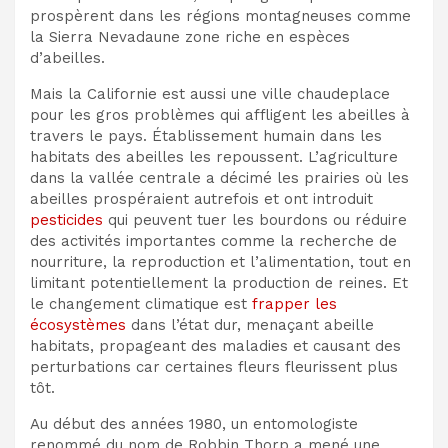
prospèrent dans les régions montagneuses
comme
la Sierra Nevada
une zone
riche en
espèces
d’abeilles.
Mais la Californie est aussi une ville chaude
place
pour les gros problèmes qui affligent les abeilles à
travers le pays. Établissement humain dans
les
habitats des abeilles les repoussent. L’agriculture
dans la vallée centrale a décimé les prairies où les
abeilles prospéraient autrefois et ont introduit
pesticides
qui peuvent tuer les bourdons ou réduire
des activités importantes comme la recherche de
nourriture, la reproduction et l’alimentation, tout en
limitant potentiellement la production de reines. Et
le changement climatique est
frapper les
écosystèmes
dans l’état dur, menaçant
abeille
habitats, propageant des maladies et causant des
perturbations
car certaines fleurs fleurissent plus
tôt.
Au début des années 1980, un entomologiste
renommé du nom de Robbin Thorp a mené une