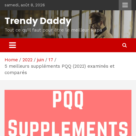
Skip
samedi, août 8, 2026
to
content
Trendy Daddy
Tout ce qu'il faut pour être le meilleur Papa
Home
2022
juin
17
5 meilleurs suppléments PQQ (2022) examinés et
comparés