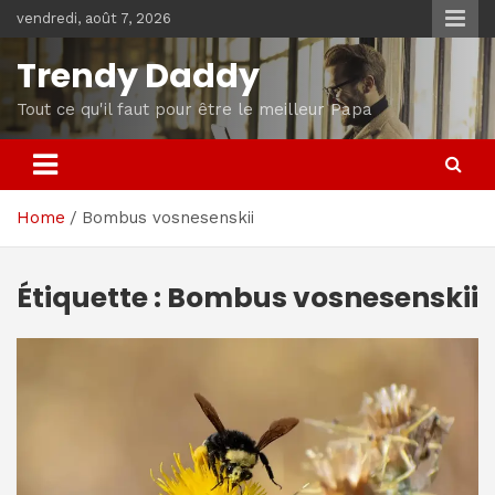
Skip
vendredi, août 7, 2026
to
content
Trendy Daddy
Tout ce qu'il faut pour être le meilleur Papa
Home
Bombus vosnesenskii
Étiquette :
Bombus vosnesenskii