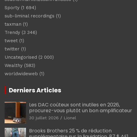
Sporty
(1 694)
sub-liminal recordings
(1)
taxman
(1)
Trendy
(3 346)
tweet
(1)
twitter
(1)
Uncategorised
(2 000)
Wealthy
(583)
worldwideweb
(1)
Derniers Articles
Les DAC coûteux sont inutiles en 2026,
procurez-vous plutôt un bon amplificateur
30 juillet 2026
Lionel
Brooks Brothers 25 % de réduction
supplémentaire sur la liquidation, 87 $ AF1