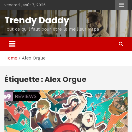
Skip
vendredi, août 7, 2026
to
content
Trendy Daddy
Tout ce qu'il faut pour être le meilleur Papa
Home
Alex Orgue
Étiquette :
Alex Orgue