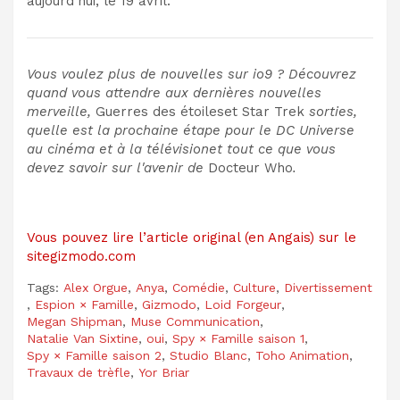
aujourd'hui, le 19 avril.
Vous voulez plus de nouvelles sur io9 ? Découvrez
quand vous attendre aux dernières nouvelles
merveille
,
Guerres des étoiles
et
Star Trek
sorties,
quelle est la prochaine étape pour le
DC Universe
au cinéma et à la télévision
et tout ce que vous
devez savoir sur l'avenir de
Docteur Who
.
Vous pouvez lire l’article original (en Angais) sur le
sitegizmodo.com
Tags:
Alex Orgue
,
Anya
,
Comédie
,
Culture
,
Divertissement
,
Espion × Famille
,
Gizmodo
,
Loid Forgeur
,
Megan Shipman
,
Muse Communication
,
Natalie Van Sixtine
,
oui
,
Spy × Famille saison 1
,
Spy × Famille saison 2
,
Studio Blanc
,
Toho Animation
,
Travaux de trèfle
,
Yor Briar