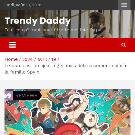
Skip
lundi, août 10, 2026
to
content
Trendy Daddy
Tout ce qu'il faut pour être le meilleur Papa
Home
2024
avril
19
Le blanc est un ajout léger mais délicieusement doux à
la famille Spy x