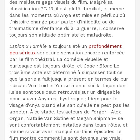
des meilleurs gags visuels du film. Malgré sa
classification PG-13, il est plutôt familial, et même
dans les moments où Anya est mise en péril ou où
l'histoire change pour parler d'infidélité ou de
traumatisme d'enfance dû à la guerre, il conserve
toujours son attitude optimiste et maladroite.
Espion x Famille
a toujours été un
profondément
peu sérieux
série, une sensation encore renforcée
par le film théâtral. La comédie visuelle et
burlesque est toujours drôle, et
Code : Blanc
Le
troisième acte est déterminé à surpasser tout ce
que la série a fait jusqu'à présent en termes de pur
ridicule. Voir Loid et Yor se mentir sur la façon dont
ils se sont tous deux retrouvés sur un dirigeable
pour sauver Anya est hystérique ; Idem pour le
visage d'Anya quand elle sait qu'elle ne peut pas les
appeler. À ce stade, les acteurs de Forger—Alex
Organ,
Natalie Van Sixtine et Megan Shipman
– se
sont confortablement installés dans leurs rôles, et
même si vous avez manqué certains épisodes, le
film montre comment ils sont devenus une vraie