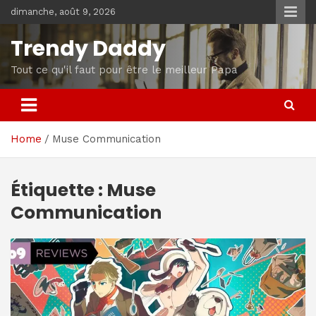
Skip
dimanche, août 9, 2026
to
content
Trendy Daddy
Tout ce qu'il faut pour être le meilleur Papa
Home
Muse Communication
Étiquette :
Muse
Communication