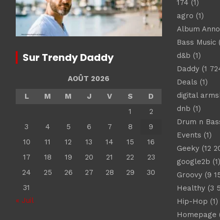
174
(1)
agro
(1)
Album Ann
Bass Music
(
Sur Trendy Daddy
d&b
(1)
Daddy
(1 72
AOÛT 2026
Deals
(1)
digital arm
L
M
M
J
V
S
D
dnb
(1)
1
2
Drum n Bas
3
4
5
6
7
8
9
Events
(1)
10
11
12
13
14
15
16
Geeky
(12 2
17
18
19
20
21
22
23
google2b
(1
24
25
26
27
28
29
30
Groovy
(9 1
31
Healthy
(3 
« Juil
Hip-Hop
(1)
Homepage
(