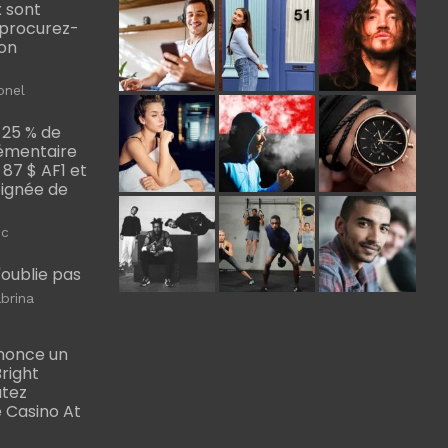
 sont
, procurez-
bon
onel
 25 % de
émentaire
, 87 $ AF1 et
Poignée de
ic
m'oublie pas
brina
nonce un
right
utez
 Casino At