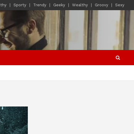
lthy
Sporty
Trendy
Geeky
Wealthy
Groovy
Sexy