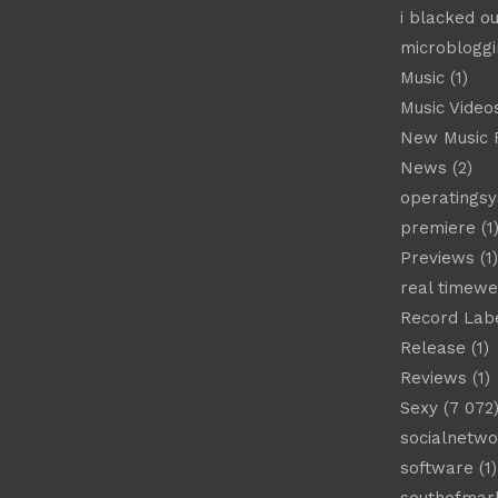
i blacked ou
microbloggi
Music
(1)
Music Video
New Music 
News
(2)
operatings
premiere
(1
Previews
(1)
real timew
Record Lab
Release
(1)
Reviews
(1)
Sexy
(7 072
socialnetwo
software
(1)
southofmar