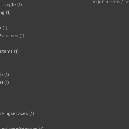
30 juillet 2026
D
t single
(1)
ng
(1)
s
(1)
Releases
(1)
ystems
(1)
)
eb
(1)
el
(1)
)
rkingservices
(1)
ket2csanfrancisco
(1)