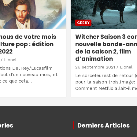
GEEKY
nous de votre mois
Witcher Saison 3 co
lture pop : édition
nouvelle bande-an
2022
de la saison 2, film
d’animation
Lionel
26 septembre 2021
Lionel
tions Del Rey/Lucasfilm
ébut d’un nouveau mois, et
Le sorceleurest de retour 
z ce que cela…
pour la saison trois.Image: 
Comment Netflix allait-il m
ries
Derniers Articles