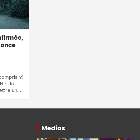
nfirmée,
nonce
(compris ?)
Netflix
ettre un…
Medias