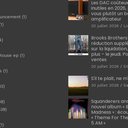
Les DAC coûteux
inutiles en 2026
vous plutôt un 
ouncement
(1)
amplificateur
1)
30 juillet 2026
Li
Brooks Brothers
4)
réduction suppl
sur la liquidation
plus – le jeudi. 
shouse ep
(1)
ventes
30 juillet 2026
Er
s
(1)
S'il te plaît, ne 
30 juillet 2026
Sa
03)
)
Squanderers an
58)
nouvel album « B
538)
Madness » : éco
« Theme For The
5 AM »
1)