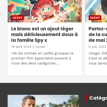
GEEKY
GEEKY
Le blanc est un ajout léger
Parlez-
mais délicieusement doux à
de la cu
la famille Spy x
de mai 
19 avril 2024
Lionel
6 juin 2022
UN les animes en petits groupes le
Image: Édi
premier film appartient souvent à
C’est le d
l’une des deux catégories…
vous save
Catégo