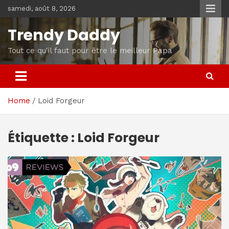
Skip
samedi, août 8, 2026
to
content
Trendy Daddy
Tout ce qu'il faut pour être le meilleur Papa
Home
Loid Forgeur
Étiquette :
Loid Forgeur