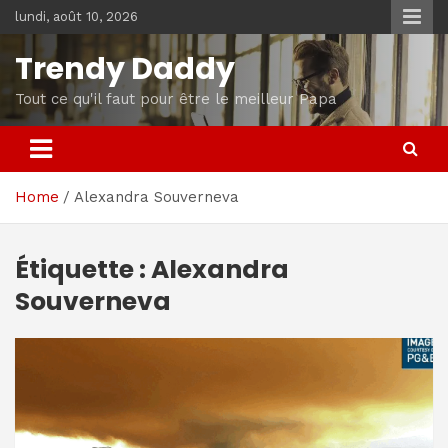
Skip
lundi, août 10, 2026
to
content
Trendy Daddy
Tout ce qu'il faut pour être le meilleur Papa
Home
Alexandra Souverneva
Étiquette :
Alexandra
Souverneva