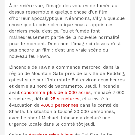
À première vue, l’image des volutes de fumée au-
dessus ressemble à quelque chose d’un film
d’horreur apocalyptique.
Néanmoins, s’il y a quelque
chose que la crise climatique nous a appris
ces
derniers mois, c’est ça
Feu
et
fumée
font
malheureusement partie de la nouvelle normalité
pour le moment
.
Donc non, l’image ci-dessus n’est
pas encore un film : c’est une vraie scène du
nouveau feu Fawn.
L’incendie de Fawn a commencé mercredi dans la
région de Mountain Gate près de la ville de Redding
,
qui est situé sur l’Interstate 5 à environ deux heures
et demie au nord de Sacramento.
Jeudi, l’incendie
avait
consommé plus de
5 000 acres
, menacé 2 000
structures, détruit
25 structures
, et a invité le
évacuation
de
4,
000 personnes
dans le comté de
Shasta.
La situation a touché 30 000 personnes,
avec
Le shérif Michael Johnson a déclaré une
urgence locale dans le comté tôt jeudi.
Selon le
dernière mise à jour
de Cal Fire, le feu