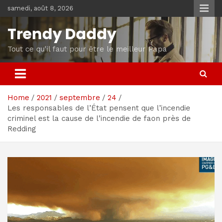
Skip
samedi, août 8, 2026
to
content
Trendy Daddy
Tout ce qu'il faut pour être le meilleur Papa
Home
2021
septembre
24
Les responsables de l’État pensent que l’incendie
criminel est la cause de l’incendie de faon près de
Redding