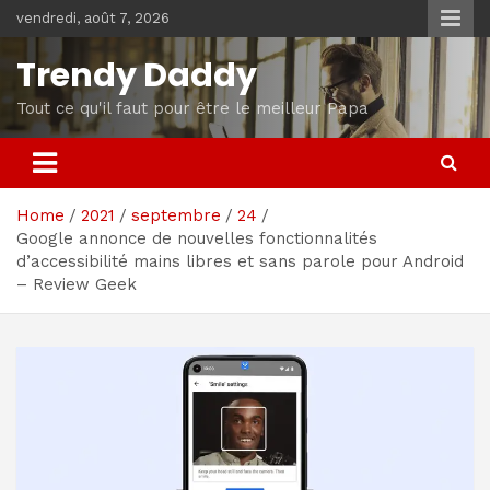
Skip
vendredi, août 7, 2026
to
content
Trendy Daddy
Tout ce qu'il faut pour être le meilleur Papa
Home
2021
septembre
24
Google annonce de nouvelles fonctionnalités
d’accessibilité mains libres et sans parole pour Android
– Review Geek