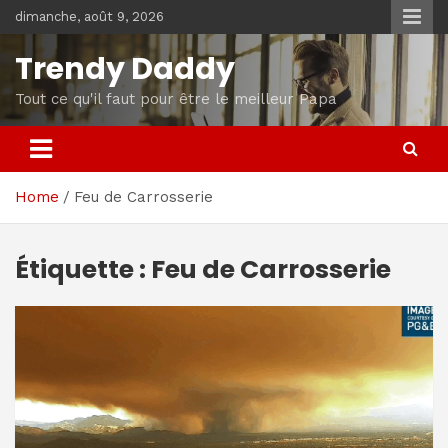
Skip
dimanche, août 9, 2026
to
content
Trendy Daddy
Tout ce qu'il faut pour être le meilleur Papa
Home
Feu de Carrosserie
Étiquette :
Feu de Carrosserie