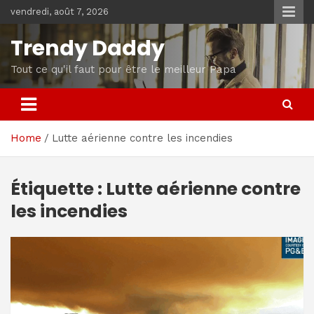
Skip
vendredi, août 7, 2026
to
content
Trendy Daddy
Tout ce qu'il faut pour être le meilleur Papa
Home
Lutte aérienne contre les incendies
Étiquette :
Lutte aérienne contre
les incendies