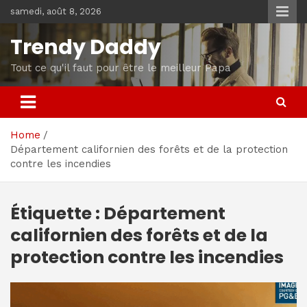
Skip
samedi, août 8, 2026
to
content
Trendy Daddy
Tout ce qu'il faut pour être le meilleur Papa
Home
Département californien des forêts et de la protection
contre les incendies
Étiquette :
Département
californien des forêts et de la
protection contre les incendies