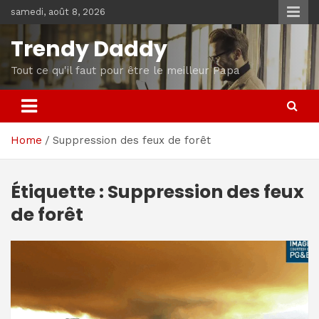
Skip
samedi, août 8, 2026
to
content
Trendy Daddy
Tout ce qu'il faut pour être le meilleur Papa
Home
Suppression des feux de forêt
Étiquette :
Suppression des feux
de forêt