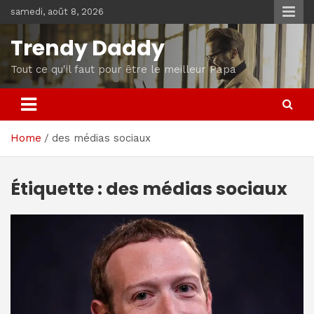
Skip
samedi, août 8, 2026
to
content
Trendy Daddy
Tout ce qu'il faut pour être le meilleur Papa
Home
des médias sociaux
Étiquette :
des médias sociaux