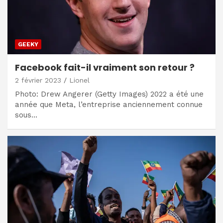
GEEKY
Facebook fait-il vraiment son retour ?
2 février 2023
Lionel
Photo: Drew Angerer (Getty Images) 2022 a été une
année que Meta, l’entreprise anciennement connue
sous…