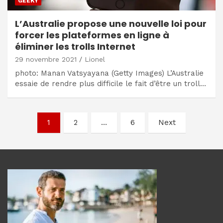
GEEKY
L’Australie propose une nouvelle loi pour
forcer les plateformes en ligne à
éliminer les trolls Internet
29 novembre 2021
Lionel
photo: Manan Vatsyayana (Getty Images) L’Australie
essaie de rendre plus difficile le fait d’être un troll…
Navigation
1
2
…
6
Next
des
articles