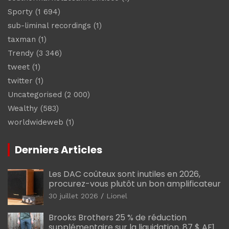
Sporty
(1 694)
sub-liminal recordings
(1)
taxman
(1)
Trendy
(3 346)
tweet
(1)
twitter
(1)
Uncategorised
(2 000)
Wealthy
(583)
worldwideweb
(1)
Derniers Articles
Les DAC coûteux sont inutiles en 2026,
procurez-vous plutôt un bon amplificateur
30 juillet 2026
Lionel
Brooks Brothers 25 % de réduction
supplémentaire sur la liquidation, 87 $ AF1