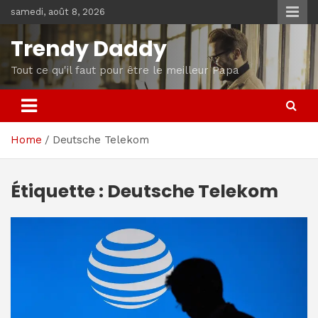
Skip
samedi, août 8, 2026
to
content
Trendy Daddy
Tout ce qu'il faut pour être le meilleur Papa
Home
Deutsche Telekom
Étiquette :
Deutsche Telekom