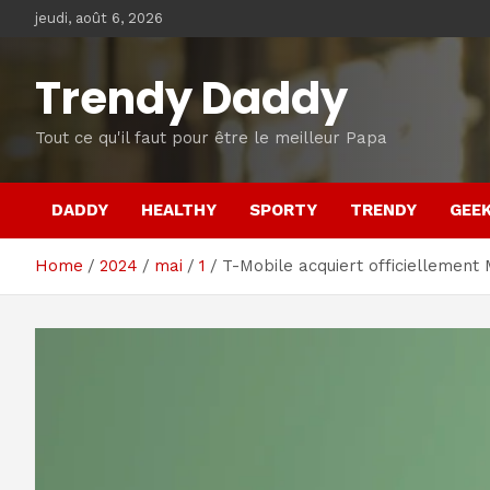
Skip
jeudi, août 6, 2026
to
content
Trendy Daddy
Tout ce qu'il faut pour être le meilleur Papa
DADDY
HEALTHY
SPORTY
TRENDY
GEE
Home
2024
mai
1
T-Mobile acquiert officiellement 