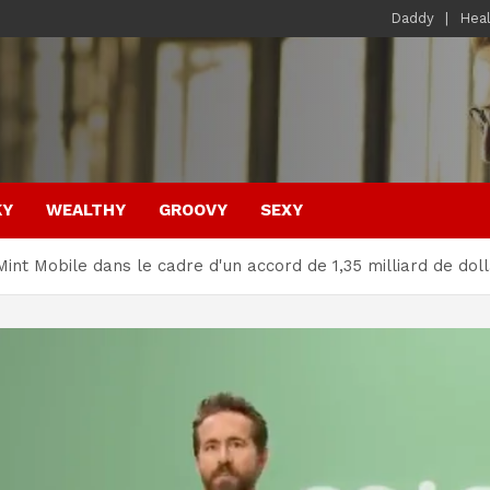
Daddy
Hea
KY
WEALTHY
GROOVY
SEXY
Mint Mobile dans le cadre d'un accord de 1,35 milliard de dol