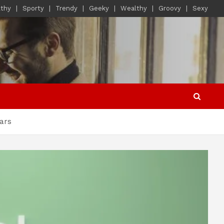
lthy
Sporty
Trendy
Geeky
Wealthy
Groovy
Sexy
lars