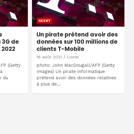
GEEKY
a
Un pirate prétend avoir des
 3G de
données sur 100 millions de
s 2022
clients T-Mobile
16 août 2021
Lionel
FP (Getty
photo: John MacDougall/AFP (Getty
sa
Images) Un pirate informatique
r du
prétend avoir des données relatives
à plus de…