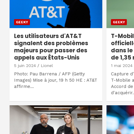
GEEKY
GEEKY
Les utilisateurs d'AT&T
T-Mobil
signalent des problèmes
officie
majeurs pour passer des
dans le
appels aux États-Unis
de 1,35 
5 juin 2024
Lionel
1 mai 2024
Photo: Pau Barrena / AFP (Getty
Capture d'
Images) Mise à jour, 19 h 50 HE : AT&T
T-Mobile a
affirme…
Accord de 
d'acquérir