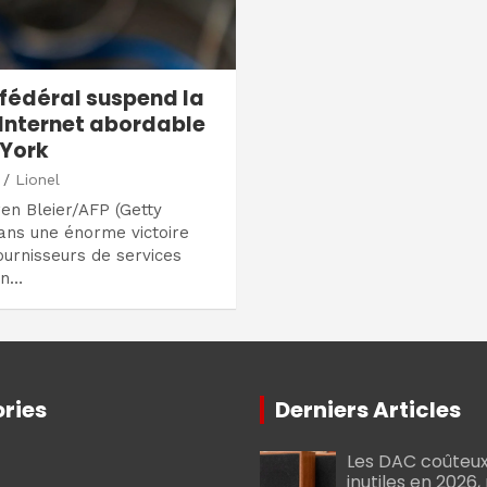
 fédéral suspend la
l’Internet abordable
 York
Lionel
en Bleier/AFP (Getty
ans une énorme victoire
ournisseurs de services
un…
ries
Derniers Articles
Les DAC coûteux
inutiles en 2026