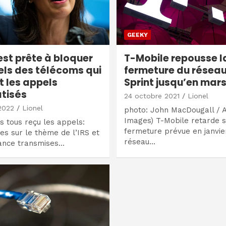
GEEKY
est prête à bloquer
T-Mobile repousse l
els des télécoms qui
fermeture du réseau
t les appels
Sprint jusqu’en mar
tisés
24 octobre 2021
Lionel
2022
Lionel
photo: John MacDougall / A
Images) T-Mobile retarde 
 tous reçu les appels:
fermeture prévue en janvie
es sur le thème de l’IRS et
réseau…
rance transmises…