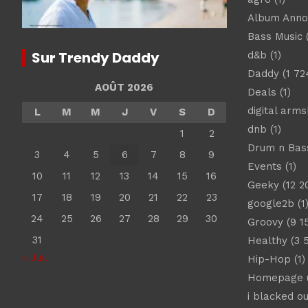
Album Ann
Bass Music
(
Sur Trendy Daddy
d&b
(1)
Daddy
(1 72
AOÛT 2026
Deals
(1)
digital arm
L
M
M
J
V
S
D
dnb
(1)
1
2
Drum n Bas
3
4
5
6
7
8
9
Events
(1)
10
11
12
13
14
15
16
Geeky
(12 2
17
18
19
20
21
22
23
google2b
(1
24
25
26
27
28
29
30
Groovy
(9 1
31
Healthy
(3 
« Juil
Hip-Hop
(1)
Homepage
(
i blacked ou