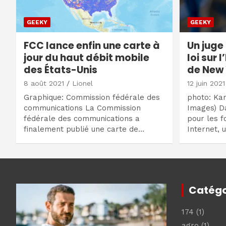
GEEKY
GEEKY
FCC lance enfin une carte à
Un juge
jour du haut débit mobile
loi sur 
des États-Unis
de New
8 août 2021
Lionel
12 juin 2021
Graphique: Commission fédérale des
photo: Kar
communications La Commission
Images) D
fédérale des communications a
pour les f
finalement publié une carte de…
Internet, 
Catégo
174
(1)
agro
(1)