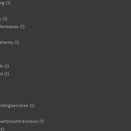
ng
(1)
s
(1)
Releases
(1)
ystems
(1)
)
eb
(1)
el
(1)
)
rkingservices
(1)
ket2csanfrancisco
(1)
4)