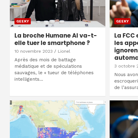
GEEKY
GEEKY
La broche Humane AI va-t-
La FCC 
elle tuer le smartphone ?
les app
ignoren
10 novembre 2023
Lionel
automa
Après des mois de battage
médiatique et de spéculations
3 octobre 
sauvages, le « tueur de téléphones
Nous avons
intelligents…
escroqueri
de l’assu