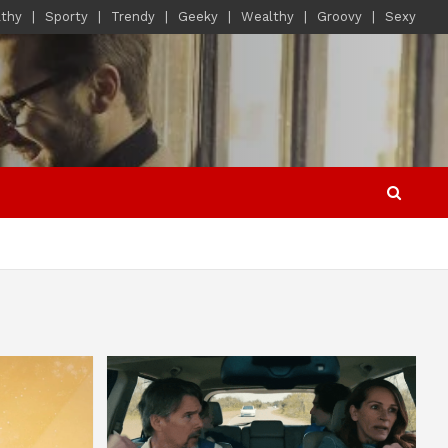
lthy
Sporty
Trendy
Geeky
Wealthy
Groovy
Sexy