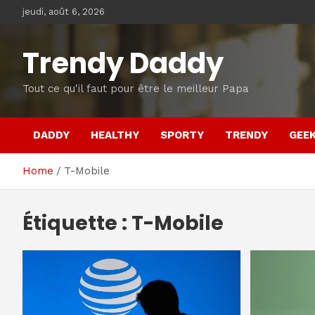
Skip
jeudi, août 6, 2026
to
content
Trendy Daddy
Tout ce qu'il faut pour être le meilleur Papa
DADDY
HEALTHY
SPORTY
TRENDY
GEE
Home
T-Mobile
Étiquette :
T-Mobile