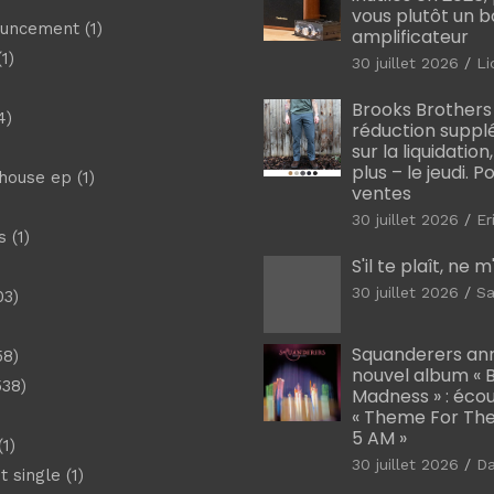
vous plutôt un 
ouncement
(1)
amplificateur
1)
30 juillet 2026
Li
Brooks Brothers
4)
réduction suppl
sur la liquidation
plus – le jeudi. 
shouse ep
(1)
ventes
30 juillet 2026
Er
s
(1)
S'il te plaît, ne 
30 juillet 2026
Sa
03)
)
Squanderers an
58)
nouvel album « B
538)
Madness » : éco
« Theme For The
5 AM »
1)
30 juillet 2026
D
t single
(1)