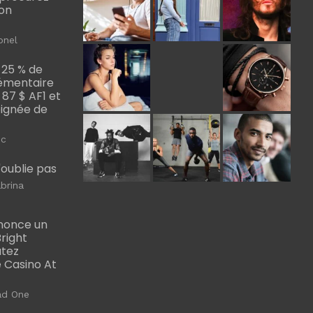
bon
onel
 25 % de
émentaire
, 87 $ AF1 et
Poignée de
ic
m'oublie pas
brina
nonce un
right
utez
 Casino At
ad One