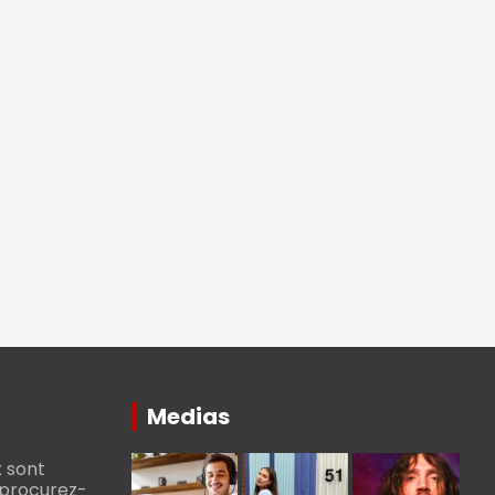
Medias
 sont
, procurez-