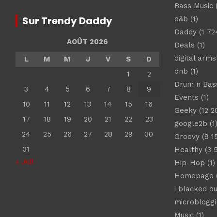
Bass Music
(
Sur Trendy Daddy
d&b
(1)
Daddy
(1 72
AOÛT 2026
Deals
(1)
digital arm
L
M
M
J
V
S
D
dnb
(1)
1
2
Drum n Bas
3
4
5
6
7
8
9
Events
(1)
10
11
12
13
14
15
16
Geeky
(12 2
17
18
19
20
21
22
23
google2b
(1
24
25
26
27
28
29
30
Groovy
(9 1
31
Healthy
(3 
« Juil
Hip-Hop
(1)
Homepage
(
i blacked ou
microbloggi
Music
(1)