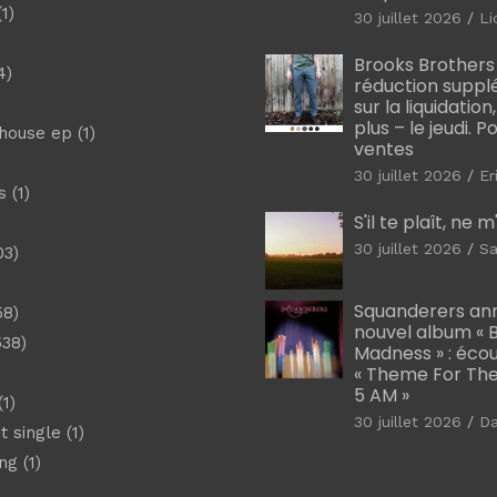
1)
30 juillet 2026
Li
Brooks Brothers
4)
réduction suppl
sur la liquidation
plus – le jeudi. 
shouse ep
(1)
ventes
30 juillet 2026
Er
s
(1)
S'il te plaît, ne 
30 juillet 2026
Sa
03)
)
Squanderers an
58)
nouvel album « B
538)
Madness » : éco
« Theme For The
5 AM »
1)
30 juillet 2026
D
t single
(1)
ng
(1)