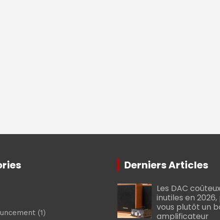
ries
Derniers Articles
Les DAC coûteux
inutiles en 2026
vous plutôt un 
ouncement
(1)
amplificateur