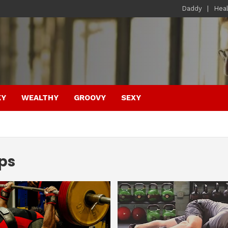
Daddy
Hea
KY
WEALTHY
GROOVY
SEXY
eps