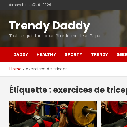
Skip
dimanche, août 9, 2026
to
content
Trendy Daddy
Tout ce qu'il faut pour être le meilleur Papa
DADDY
HEALTHY
SPORTY
TRENDY
GEE
Home
exercices de triceps
Étiquette :
exercices de tric