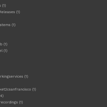
s
(1)
Releases
(1)
ystems
(1)
)
eb
(1)
el
(1)
)
rkingservices
(1)
ket2csanfrancisco
(1)
4)
 recordings
(1)