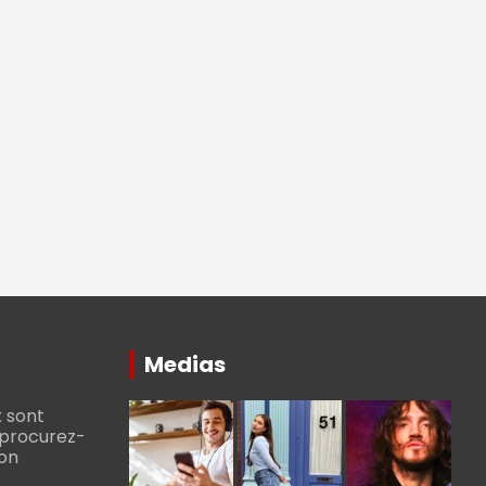
Medias
 sont
, procurez-
bon