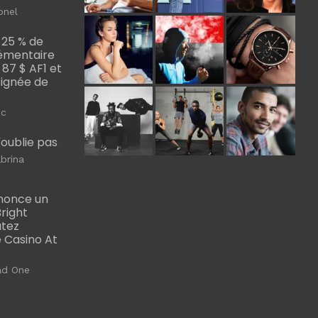
onel
 25 % de
émentaire
, 87 $ AF1 et
Poignée de
ic
m'oublie pas
brina
nonce un
right
utez
 Casino At
ad One