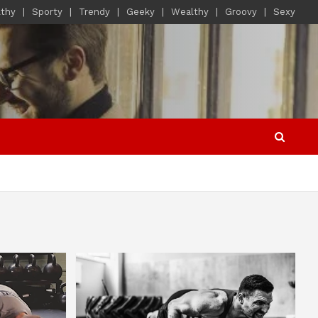
lthy
Sporty
Trendy
Geeky
Wealthy
Groovy
Sexy