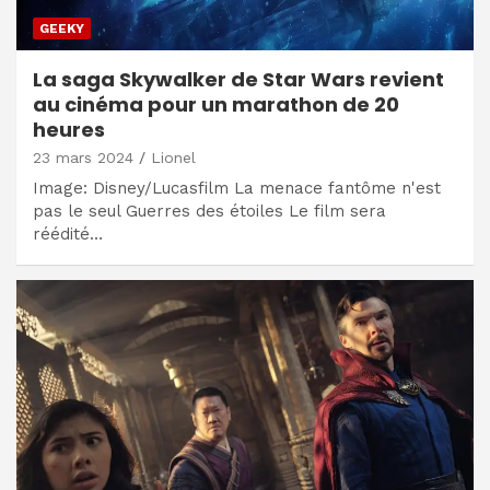
GEEKY
La saga Skywalker de Star Wars revient
au cinéma pour un marathon de 20
heures
23 mars 2024
Lionel
Image: Disney/Lucasfilm La menace fantôme n'est
pas le seul Guerres des étoiles Le film sera
réédité…