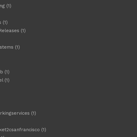
ng
(1)
s
(1)
Releases
(1)
ystems
(1)
)
eb
(1)
el
(1)
)
rkingservices
(1)
ket2csanfrancisco
(1)