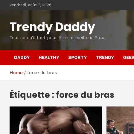
Skip
vendredi, août 7, 2026
to
content
Trendy Daddy
Tout ce qu'il faut pour être le meilleur Papa
DADDY
HEALTHY
SPORTY
TRENDY
GEE
Home
force du bras
Étiquette :
force du bras