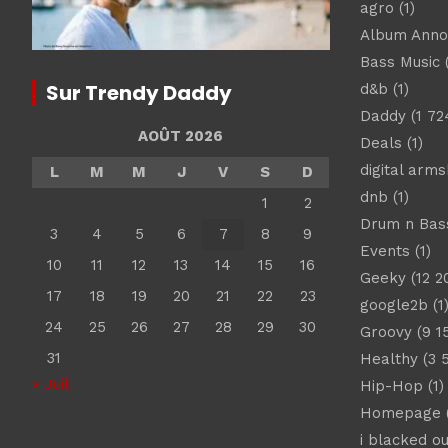
agro
(1)
Album Ann
Bass Music
(
Sur Trendy Daddy
d&b
(1)
Daddy
(1 72
AOÛT 2026
Deals
(1)
digital arm
L
M
M
J
V
S
D
dnb
(1)
1
2
Drum n Bas
3
4
5
6
7
8
9
Events
(1)
10
11
12
13
14
15
16
Geeky
(12 2
17
18
19
20
21
22
23
google2b
(1
24
25
26
27
28
29
30
Groovy
(9 1
31
Healthy
(3 
« Juil
Hip-Hop
(1)
Homepage
(
i blacked ou