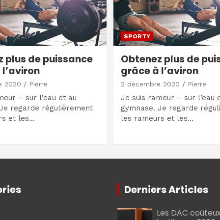
SPORTY
 plus de puissance
Obtenez plus de pu
 l’aviron
grâce à l’aviron
e 2020
Pierre
2 décembre 2020
Pierre
meur – sur l’eau et au
Je suis rameur – sur l’eau 
Je regarde régulièrement
gymnase. Je regarde régul
rs et les…
les rameurs et les…
ries
Derniers Articles
Les DAC coûteux