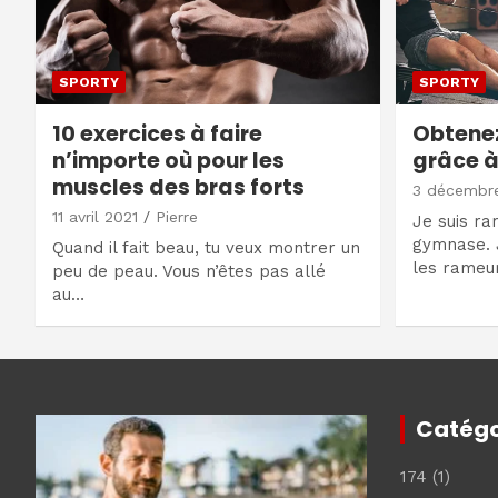
SPORTY
SPORTY
10 exercices à faire
Obtenez
n’importe où pour les
grâce à
muscles des bras forts
3 décembr
11 avril 2021
Pierre
Je suis ra
gymnase. 
Quand il fait beau, tu veux montrer un
les rameu
peu de peau. Vous n’êtes pas allé
au…
Catégo
174
(1)