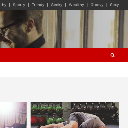
lthy
Sporty
Trendy
Geeky
Wealthy
Groovy
Sexy