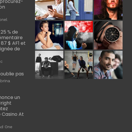
, procurez-
bon
onel
 25 % de
émentaire
, 87 $ AF1 et
Poignée de
ic
m'oublie pas
brina
nonce un
right
utez
 Casino At
ad One