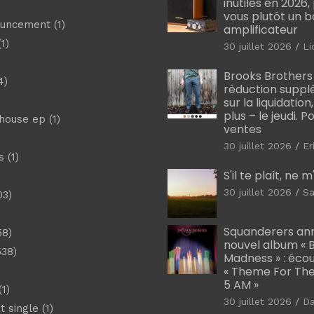
inutiles en 2026
vous plutôt un 
ouncement
(1)
amplificateur
1)
30 juillet 2026
Li
Brooks Brothers
4)
réduction suppl
sur la liquidation
plus – le jeudi. 
shouse ep
(1)
ventes
30 juillet 2026
Er
s
(1)
S'il te plaît, ne 
30 juillet 2026
Sa
03)
)
Squanderers an
58)
nouvel album « B
538)
Madness » : éco
« Theme For The
5 AM »
1)
30 juillet 2026
D
t single
(1)