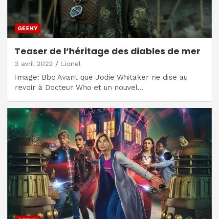
GEEKY
Teaser de l’héritage des diables de mer
3 avril 2022
Lionel
Image: Bbc Avant que Jodie Whitaker ne dise au
revoir à Docteur Who et un nouvel…