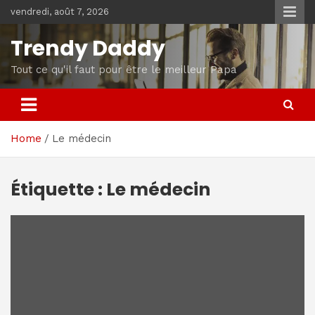
Skip
vendredi, août 7, 2026
to
content
Trendy Daddy
Tout ce qu'il faut pour être le meilleur Papa
Home
Le médecin
Étiquette :
Le médecin