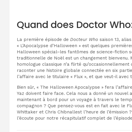
Quand d
oes Doctor Who:
La première
épisode de
Docteur Who
saison 13, alias
« L’Apocalypse d’Halloween » est quelques premières 
Halloween
spécial
–
les fantômes de science-fiction 
traditionnelle de Noël est
un changement bienvenu. M
homologue classique n’a flirté qu’occasionnellement
raconter une histoire globale connectée en six parties
l’affaire
avec le titulaire « Flux »
, et que veut-il avec
Bien sûr, « The Halloween Apocalypse » fera l’affair
Yaz doivent faire face. Cela nous a donné un nouvel 
maintenant à bord pour un voyage à travers le temps
compagnon ? Que pensez-vous est
en fait avec le F
Whittaker et Chris Chibnall
est l’heure de l’émission
l’écoute pour notre récapitulatif complet de l’épisod