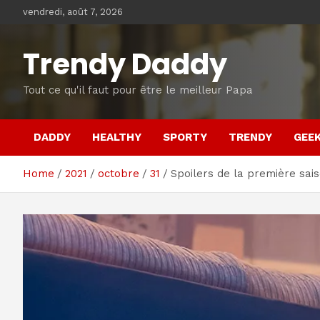
Skip
vendredi, août 7, 2026
to
content
Trendy Daddy
Tout ce qu'il faut pour être le meilleur Papa
DADDY
HEALTHY
SPORTY
TRENDY
GEE
Home
2021
octobre
31
Spoilers de la première sa