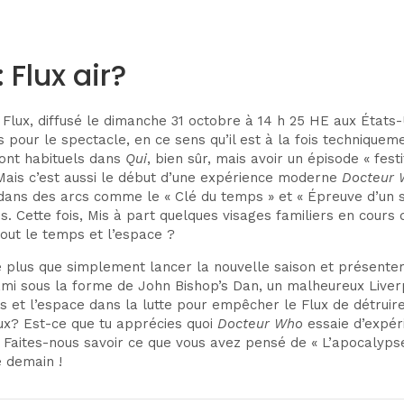
 Flux a
ir?
 Flux,
diffusé le dimanche 31 octobre à 14 h 25 HE aux États
pour le spectacle, en ce sens qu’il est à la fois technique
sont habituels dans
Qui
, bien sûr, mais avoir un épisode « fes
ais c’est aussi le début d’une expérience moderne
Docteur
 dans
des arcs comme le «
Clé du temps »
et «
Épreuve d’un 
. Cette fois,
Mis à part quelques visages familiers en cours 
 tout le temps et l’espace ?
e
plus que simplement lancer la nouvelle saison et présenter
ami sous la forme de John Bishop’s Dan, un malheureux Liver
 et l’espace dans la lutte pour empêcher le Flux de détruir
lux? Est-ce que tu apprécies quoi
Docteur Who
essaie d’expér
 ? Faites-nous savoir ce que vous avez pensé de « L’apocaly
e demain !