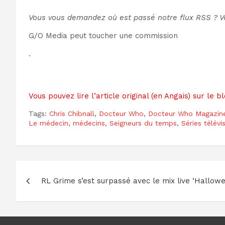
Vous vous demandez où est passé notre flux RSS ? 
G/O Media peut toucher une commission
.
Vous pouvez lire l’article original (en Angais) sur le
Tags:
Chris Chibnall
,
Docteur Who
,
Docteur Who Magazin
Le médecin
,
médecins
,
Seigneurs du temps
,
Séries télévi
Navigation
RL Grime s’est surpassé avec le mix live ‘Hallo
de
l’article