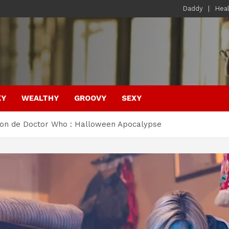
Daddy
Hea
KY
WEALTHY
GROOVY
SEXY
ison de Doctor Who : Halloween Apocalypse