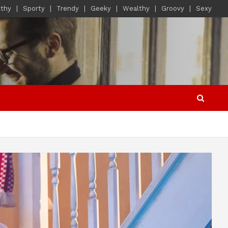
lthy
Sporty
Trendy
Geeky
Wealthy
Groovy
Sexy