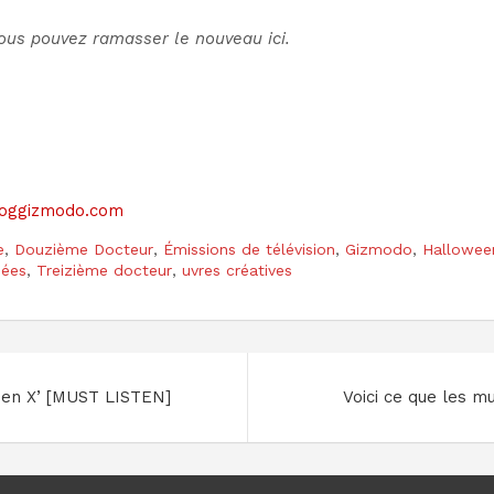
Vous pouvez
ramasser le nouveau ici
.
 bloggizmodo.com
e
,
Douzième Docteur
,
Émissions de télévision
,
Gizmodo
,
Hallowee
sées
,
Treizième docteur
,
uvres créatives
ween X’ [MUST LISTEN]
Voici ce que les m