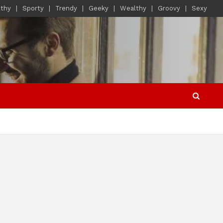
lthy
Sporty
Trendy
Geeky
Wealthy
Groovy
Sexy