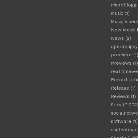
microbloggi
Music
(1)
Music Video
New Music 
News
(2)
operatings
premiere
(1
Previews
(1)
real timew
Record Lab
Release
(1)
Reviews
(1)
Sexy
(7 072
socialnetwo
software
(1)
southofmar
Sporty
(1 69