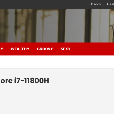
Daddy
Hea
KY
WEALTHY
GROOVY
SEXY
Core i7-11800H