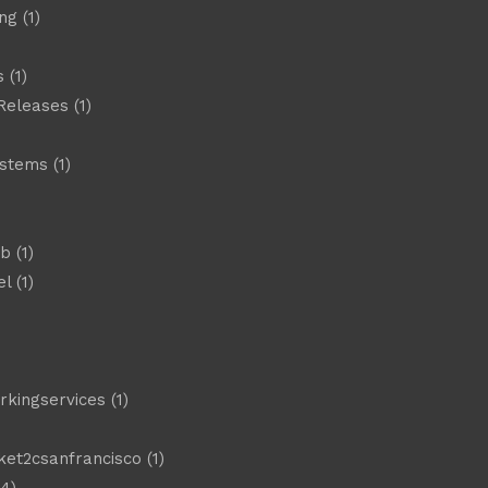
ng
(1)
s
(1)
Releases
(1)
ystems
(1)
)
eb
(1)
el
(1)
)
rkingservices
(1)
ket2csanfrancisco
(1)
4)