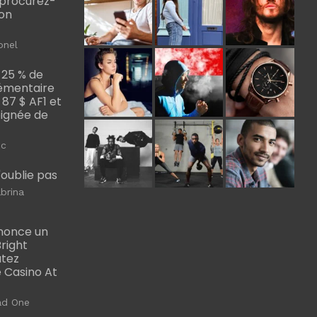
, procurez-
bon
onel
 25 % de
émentaire
, 87 $ AF1 et
Poignée de
ic
m'oublie pas
brina
nonce un
right
utez
 Casino At
ad One