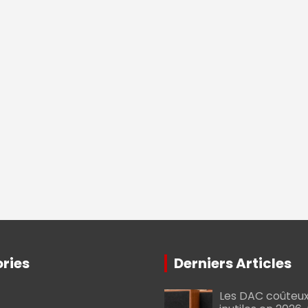
ries
Derniers Articles
Les DAC coûteux