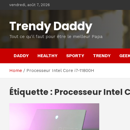
Skip
vendredi, août 7, 2026
to
content
Trendy Daddy
Tout ce qu'il faut pour être le meilleur Papa
DADDY
HEALTHY
SPORTY
TRENDY
GEE
Home
Processeur Intel Core i7-11800H
Étiquette :
Processeur Intel 