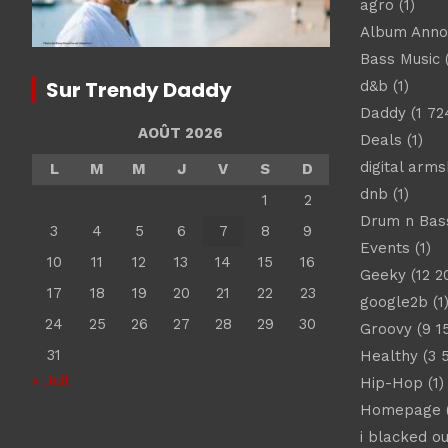
agro
(1)
Album Ann
Bass Music
(
Sur Trendy Daddy
d&b
(1)
Daddy
(1 72
AOÛT 2026
Deals
(1)
digital arm
L
M
M
J
V
S
D
dnb
(1)
1
2
Drum n Bas
3
4
5
6
7
8
9
Events
(1)
10
11
12
13
14
15
16
Geeky
(12 2
17
18
19
20
21
22
23
google2b
(1
24
25
26
27
28
29
30
Groovy
(9 1
31
Healthy
(3 
« Juil
Hip-Hop
(1)
Homepage
(
i blacked ou