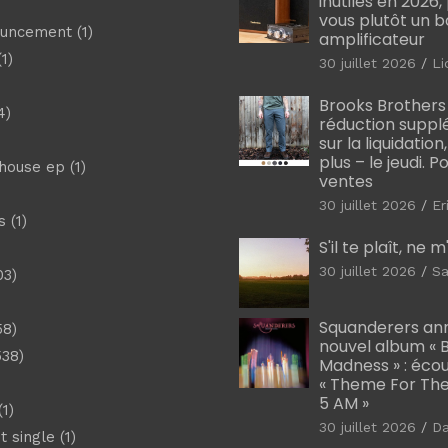
inutiles en 2026
vous plutôt un 
ouncement
(1)
amplificateur
1)
30 juillet 2026
Li
Brooks Brothers
4)
réduction suppl
sur la liquidation
plus – le jeudi. 
shouse ep
(1)
ventes
30 juillet 2026
Er
s
(1)
S'il te plaît, ne 
30 juillet 2026
Sa
03)
)
Squanderers an
58)
nouvel album « B
538)
Madness » : éco
« Theme For The
5 AM »
1)
30 juillet 2026
D
t single
(1)