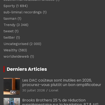
Sporty
(1 694)
sub-liminal recordings
(1)
taxman
(1)
Trendy
(3 346)
tweet
(1)
twitter
(1)
Uncategorised
(2 000)
Wealthy
(583)
worldwideweb
(1)
Derniers Articles
Les DAC coûteux sont inutiles en 2026,
procurez-vous plutôt un bon amplificateur
30 juillet 2026
Lionel
Brooks Brothers 25 % de réduction
supplémentaire sur la liquidation, 87 $ AF1