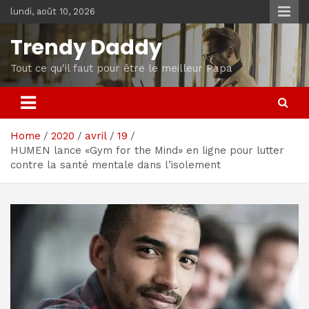
Skip
lundi, août 10, 2026
to
content
Trendy Daddy
Tout ce qu'il faut pour être le meilleur Papa
Home
2020
avril
19
HUMEN lance «Gym for the Mind» en ligne pour lutter
contre la santé mentale dans l’isolement