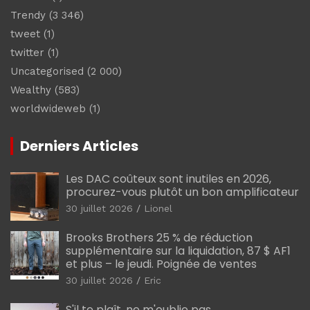
Trendy
(3 346)
tweet
(1)
twitter
(1)
Uncategorised
(2 000)
Wealthy
(583)
worldwideweb
(1)
Derniers Articles
Les DAC coûteux sont inutiles en 2026,
procurez-vous plutôt un bon amplificateur
30 juillet 2026
Lionel
Brooks Brothers 25 % de réduction
supplémentaire sur la liquidation, 87 $ AF1
et plus – le jeudi. Poignée de ventes
30 juillet 2026
Eric
S'il te plaît, ne m'oublie pas