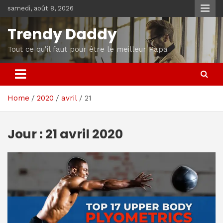
Skip
samedi, août 8, 2026
to
content
Trendy Daddy
Tout ce qu'il faut pour être le meilleur Papa
Home
2020
avril
21
Jour :
21 avril 2020