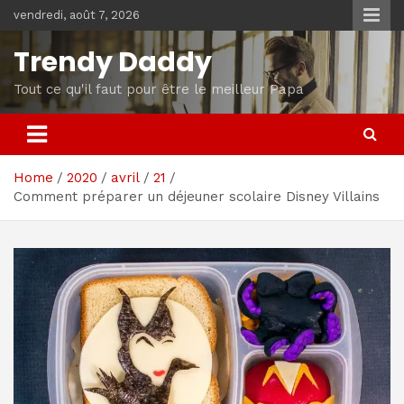
Skip
vendredi, août 7, 2026
to
content
Trendy Daddy
Tout ce qu'il faut pour être le meilleur Papa
Home
2020
avril
21
Comment préparer un déjeuner scolaire Disney Villains