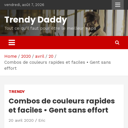
Skip
vendredi, août 7, 2026
to
content
Trendy Daddy
Tout ce qu'il faut pour être le meilleur Papa
Home
2020
avril
20
Combos de couleurs rapides et faciles • Gent sans
effort
TRENDY
Combos de couleurs rapides
et faciles • Gent sans effort
20 avril 2020
Eric