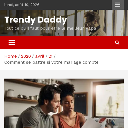
Skip
lundi, août 10, 2026
to
content
Trendy Daddy
Tout ce qu'il faut pour être le meilleur Papa
Home
2020
avril
21
Comment se battre si votre mariage compte