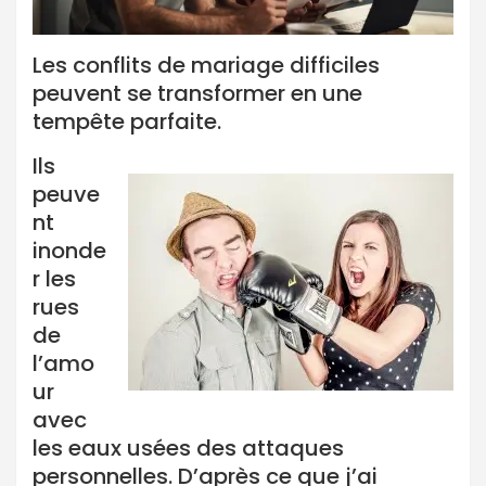
Les conflits de mariage difficiles
peuvent se transformer en une
tempête parfaite.
Ils
peuve
nt
inonde
r les
rues
de
l’amo
ur
avec
les eaux usées des attaques
personnelles. D’après ce que j’ai