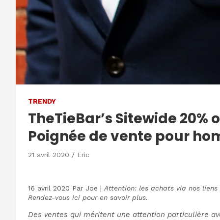
TRENDY
TheTieBar’s Sitewide 20% o
Poignée de vente pour h
21 avril 2020
Eric
16 avril 2020
Par
Joe
|
Attention: les achats via nos lien
Rendez-vous ici pour en savoir plus.
Des ventes qui méritent une attention particulière a