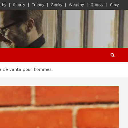
lthy
Sporty
Trendy
Geeky
Wealthy
Groovy
Sexy
née de vente pour hommes