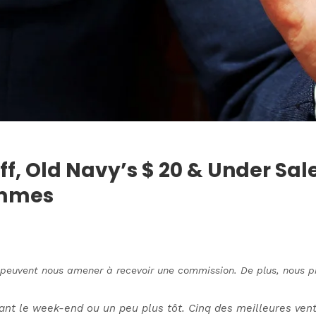
ff, Old Navy’s $ 20 & Under Sa
ommes
s peuvent nous amener à recevoir une commission. De plus, nous pre
vant le week-end ou un peu plus tôt. Cinq des meilleures ven