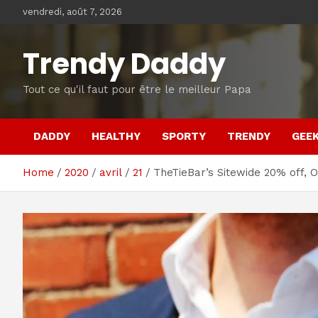
Skip
vendredi, août 7, 2026
to
content
Trendy Daddy
Tout ce qu'il faut pour être le meilleur Papa
DADDY
HEALTHY
SPORTY
TRENDY
GEE
Home
2020
avril
21
TheTieBar’s Sitewide 20% off,