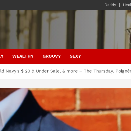
Daddy
Hea
KY
WEALTHY
GROOVY
SEXY
 Old Navy’s $ 20 & Under Sale, & more – The Thursday. Poig