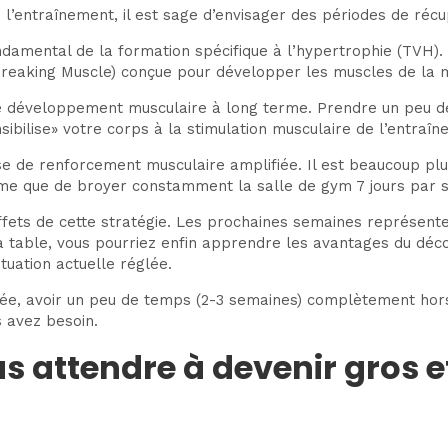
 l’entraînement, il est sage d’envisager des périodes de réc
ndamental de la formation spécifique à l’hypertrophie (TVH
Breaking Muscle) conçue pour développer les muscles de la m
re développement musculaire à long terme. Prendre un peu d
ibilise» votre corps à la stimulation musculaire de l’entraîn
 de renforcement musculaire amplifiée. Il est beaucoup plus
me que de broyer constamment la salle de gym 7 jours par 
fets de cette stratégie. Les prochaines semaines représente
a table, vous pourriez enfin apprendre les avantages du déc
situation actuelle réglée.
année, avoir un peu de temps (2-3 semaines) complètement hor
 avez besoin.
 attendre à devenir gros et