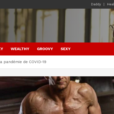
Daddy
Hea
KY
WEALTHY
GROOVY
SEXY
 la pandémie de COVID-19