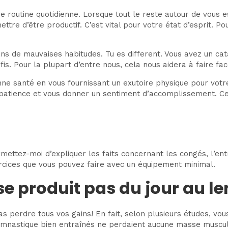
routine quotidienne. Lorsque tout le reste autour de vous est
re d’être productif. C’est vital pour votre état d’esprit. Po
s de mauvaises habitudes. Tu es different. Vous avez un cata
is. Pour la plupart d’entre nous, cela nous aidera à faire fac
nne santé en vous fournissant un exutoire physique pour votr
atience et vous donner un sentiment d’accomplissement. Ce s
ettez-moi d’expliquer les faits concernant les congés, l’ent
rcices que vous pouvez faire avec un équipement minimal.
se produit pas du jour au 
 perdre tous vos gains! En fait, selon plusieurs études, vou
ymnastique bien entraînés ne perdaient aucune masse muscula