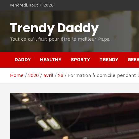
Skip
vendredi, août 7, 2026
to
content
Trendy Daddy
Tout ce qu'il faut pour être le meilleur Papa
DADDY
HEALTHY
SPORTY
TRENDY
GEE
Home
2020
avril
26
Formation à domicile pendant