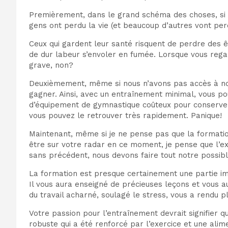
Premièrement, dans le grand schéma des choses, si vo
gens ont perdu la vie (et beaucoup d’autres vont per
Ceux qui gardent leur santé risquent de perdre des ê
de dur labeur s’envoler en fumée. Lorsque vous rega
grave, non?
Deuxièmement, même si nous n’avons pas accès à nos 
gagner. Ainsi, avec un entraînement minimal, vous po
d’équipement de gymnastique coûteux pour conserver 
vous pouvez le retrouver très rapidement. Panique!
Maintenant, même si je ne pense pas que la formatio
être sur votre radar en ce moment, je pense que l’ex
sans précédent, nous devons faire tout notre possib
La formation est presque certainement une partie imp
Il vous aura enseigné de précieuses leçons et vous au
du travail acharné, soulagé le stress, vous a rendu plu
Votre passion pour l’entraînement devrait signifier q
robuste qui a été renforcé par l’exercice et une alim