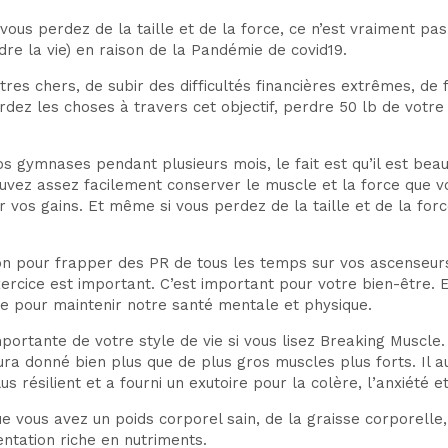
us perdez de la taille et de la force, ce n’est vraiment pas
dre la vie) en raison de la Pandémie de covid19.
tres chers, de subir des difficultés financières extrêmes, d
rdez les choses à travers cet objectif, perdre 50 lb de votr
gymnases pendant plusieurs mois, le fait est qu’il est beau
uvez assez facilement conserver le muscle et la force que v
vos gains. Et même si vous perdez de la taille et de la fo
n pour frapper des PR de tous les temps sur vos ascenseurs
ercice est important. C’est important pour votre bien-être. E
le pour maintenir notre santé mentale et physique.
ortante de votre style de vie si vous lisez Breaking Muscle. 
ra donné bien plus que de plus gros muscles plus forts. Il au
s résilient et a fourni un exutoire pour la colère, l’anxiété et
ue vous avez un poids corporel sain, de la graisse corporelle
entation riche en nutriments.