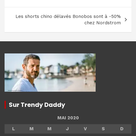
de
l’article
Les shorts chino délavés Bonobos sont à -50%
chez Nordstrom
Sur Trendy Daddy
MAI 2020
L
M
M
J
V
S
D