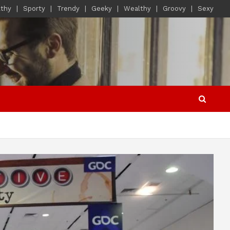
lthy
Sporty
Trendy
Geeky
Wealthy
Groovy
Sexy