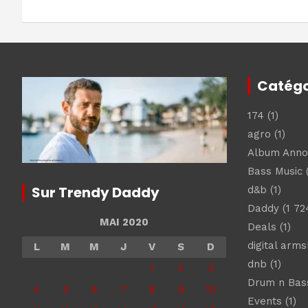
l’article
Catégo
174
(1)
agro
(1)
Album Ann
Bass Music
(
Sur Trendy Daddy
d&b
(1)
Daddy
(1 72
MAI 2020
Deals
(1)
digital arm
L
M
M
J
V
S
D
dnb
(1)
1
2
3
Drum n Bas
4
5
6
7
8
9
10
Events
(1)