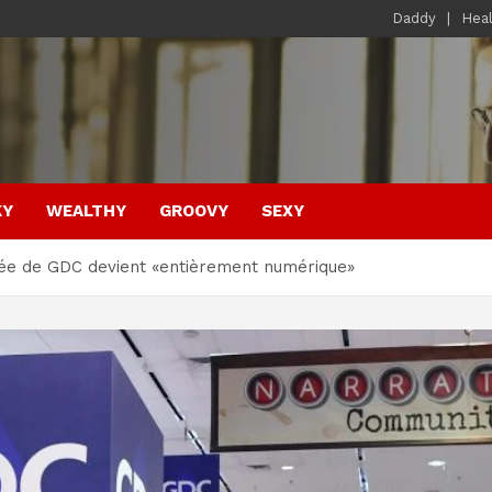
Daddy
Hea
KY
WEALTHY
GROOVY
SEXY
ée de GDC devient «entièrement numérique»