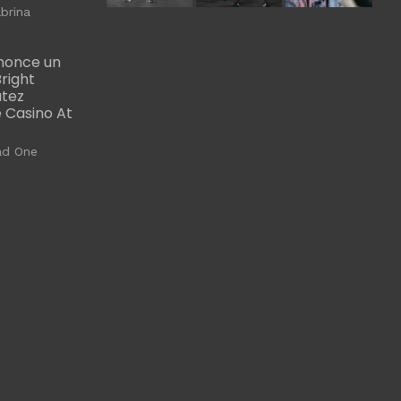
brina
nonce un
right
utez
 Casino At
ad One