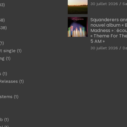
30 juillet 2026
Sa
03)
)
Squanderers an
58)
nouvel album « B
538)
Madness » : éco
« Theme For The
5 AM »
1)
30 juillet 2026
D
t single
(1)
ng
(1)
s
(1)
Releases
(1)
ystems
(1)
)
eb
(1)