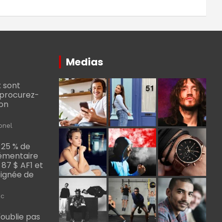
Medias
 sont
, procurez-
bon
onel
 25 % de
émentaire
, 87 $ AF1 et
Poignée de
ic
m'oublie pas