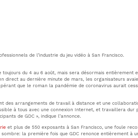
fessionnels de l’industrie du jeu vidéo à San Francisco.
toujours du 4 au 6 août
, mais sera désormais entièrement e
en direct
au
dernière minute de mars, les organisateurs avai
spérant que
le roman
la pandémie de coronavirus aurait ces
des arrangements de travail à distance et une collaboratio
ble à tous avec une connexion Internet, et travaillera dur p
ipants de GDC », indique l’annonce.
rie
et plus de 550 exposants à San Francisco, une foule rec
s sombre: la première fois que GDC renonce entièrement à un