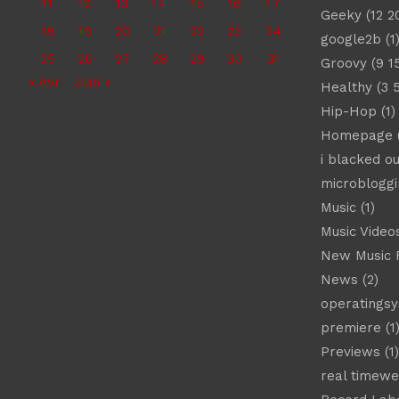
11
12
13
14
15
16
17
Geeky
(12 2
18
19
20
21
22
23
24
google2b
(1
25
26
27
28
29
30
31
Groovy
(9 1
« Avr
Juin »
Healthy
(3 
Hip-Hop
(1)
Homepage
(
i blacked ou
microbloggi
Music
(1)
Music Video
New Music 
News
(2)
operatings
premiere
(1
Previews
(1)
real timew