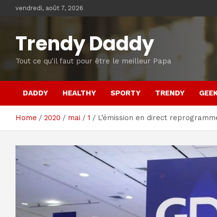
Skip
vendredi, août 7, 2026
to
content
Trendy Daddy
Tout ce qu'il faut pour être le meilleur Papa
DADDY
HEALTHY
SPORTY
TRENDY
GEE
Home
2020
mai
1
L’émission en direct reprogramm