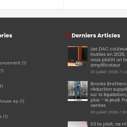
ries
Derniers Articles
Les DAC coûteux
inutiles en 2026
vous plutôt un 
ouncement
(1)
amplificateur
1)
30 juillet 2026
Li
Brooks Brothers
4)
réduction suppl
sur la liquidation
plus – le jeudi. 
shouse ep
(1)
ventes
30 juillet 2026
Er
s
(1)
S'il te plaît, ne 