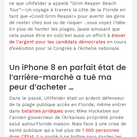
ce que Uhlfelder a appelé
“Grim Reaper Beach
Tour”
—Un voyage à travers la côte de la Floride en
tant que «Covid Grim Reaper» pour avertir les gens
de rester chez eux ou de risquer …
vous voyez l’idée.
En plus de hanter les plages, (aussi amusant que
cela puisse être en soi)
c’est aussi un
effort à
élever
de l’argent pour les candidats démocrates
en cours
d’exécution pour le Congrès à l’échelle nationale.
Un iPhone 8 en parfait état de
l’arrière-marché a tué ma
peur d’acheter …
Dans le passé, Uhlfelder était un ardent défenseur
de la plage publique
accès en Floride
, même entrer
dans
batailles juridiques
avec
Mike Huckabee sur
l’ancien gouverneur de l’Arkansas
propriété privée
salut autour
Floride
maison. Mais face à une crise de
santé publique qui a tué plus de
1 000 personnes
dans l’État
, il a pivoté
à se battre pour garder les