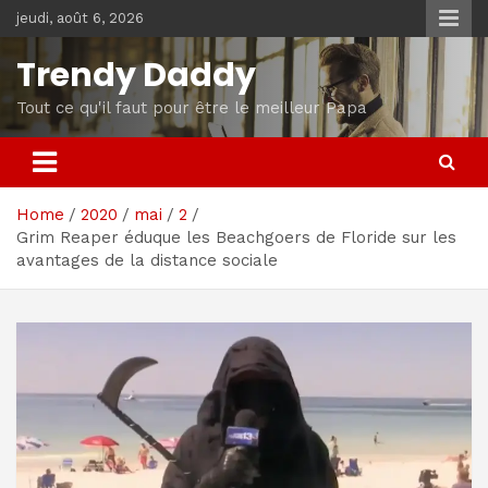
Skip
jeudi, août 6, 2026
to
content
Trendy Daddy
Tout ce qu'il faut pour être le meilleur Papa
Home
2020
mai
2
Grim Reaper éduque les Beachgoers de Floride sur les
avantages de la distance sociale