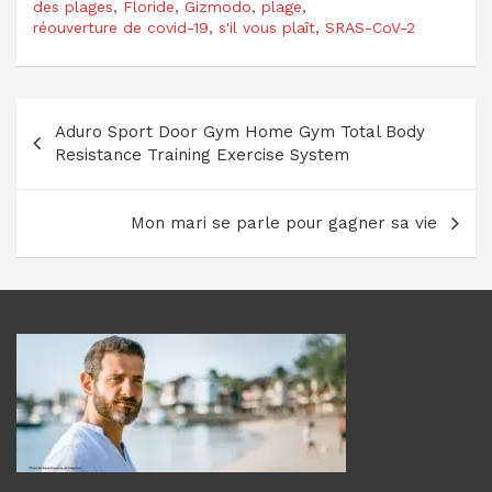
des plages
,
Floride
,
Gizmodo
,
plage
,
réouverture de covid-19
,
s'il vous plaît
,
SRAS-CoV-2
Navigation
Aduro Sport Door Gym Home Gym Total Body
de
Resistance Training Exercise System
l’article
Mon mari se parle pour gagner sa vie