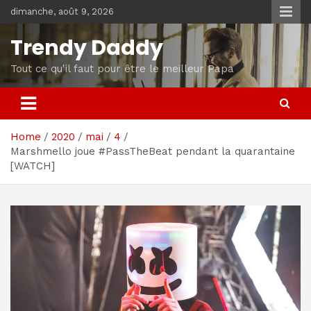
Skip
dimanche, août 9, 2026
to
content
Trendy Daddy
Tout ce qu'il faut pour être le meilleur Papa
Home
2020
mai
4
Marshmello joue #PassTheBeat pendant la quarantaine
[WATCH]