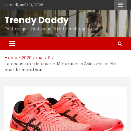
Skip
samedi, août 8, 2026
to
content
Trendy Daddy
Tout ce qu'il faut pour être le meilleur Papa
Home
2020
mai
5
La chaussure de course Metaracer d’Asics est prête
pour le marathon