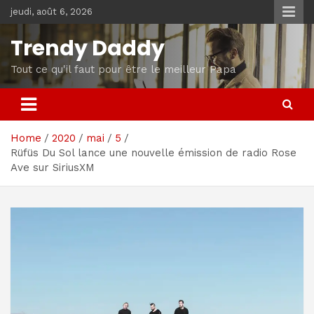
Skip
jeudi, août 6, 2026
to
content
Trendy Daddy
Tout ce qu'il faut pour être le meilleur Papa
Home
2020
mai
5
Rüfüs Du Sol lance une nouvelle émission de radio Rose
Ave sur SiriusXM