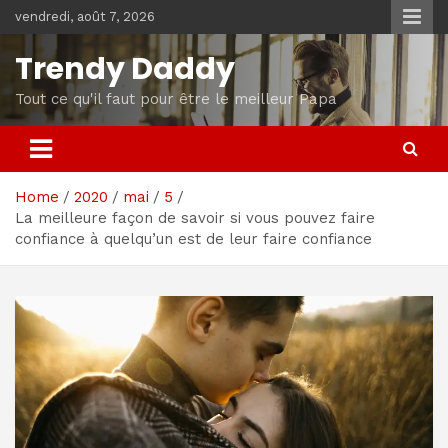
Skip
vendredi, août 7, 2026
to
content
Trendy Daddy
Tout ce qu'il faut pour être le meilleur Papa
Home
2020
mai
5
La meilleure façon de savoir si vous pouvez faire
confiance à quelqu’un est de leur faire confiance