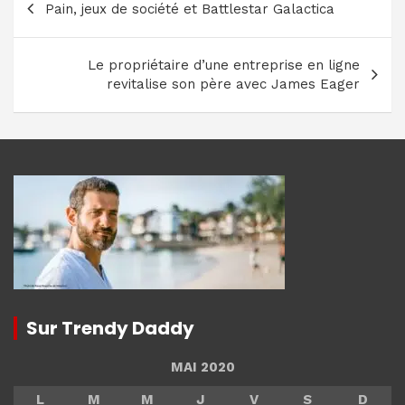
Pain, jeux de société et Battlestar Galactica
de
l’article
Le propriétaire d’une entreprise en ligne
revitalise son père avec James Eager
Sur Trendy Daddy
MAI 2020
L
M
M
J
V
S
D