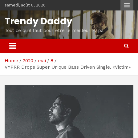
Skip
samedi, août 8, 2026
to
content
Trendy Daddy
Tout ce qu'il faut pour être le meilleur Papa
Home
2020
mai
8
VYPRR Drops Super Unique Bass Driven Single, «Victim»