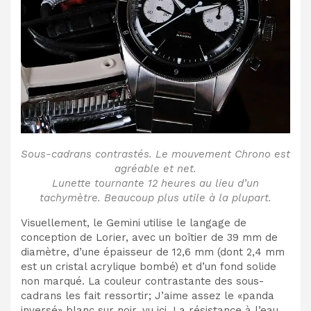
Sous-cadrans contrastés. Le mouvement Chrono est
agréable et net.
Lunette tournante 12 heures au lieu d’un
tachymètre. Beaucoup plus utile à la plupart.
Visuellement, le Gemini utilise le langage de
conception de Lorier, avec un boîtier de 39 mm de
diamètre, d’une épaisseur de 12,6 mm (dont 2,4 mm
est un cristal acrylique bombé) et d’un fond solide
non marqué. La couleur contrastante des sous-
cadrans les fait ressortir; J’aime assez le «panda
inversé» blanc sur noir, vu ici. La résistance à l’eau