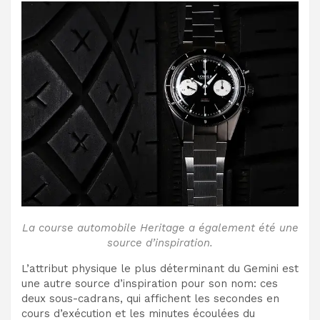
La course automobile Heritage a également été une
source d’inspiration.
L’attribut physique le plus déterminant du Gemini est
une autre source d’inspiration pour son nom: ces
deux sous-cadrans, qui affichent les secondes en
cours d’exécution et les minutes écoulées du