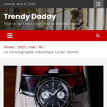
Skip
samedi, août 8, 2026
to
content
Trendy Daddy
Tout ce qu'il faut pour être le meilleur Papa
Home
2021
mai
19
Le chronographe mécanique Lorier Gemini