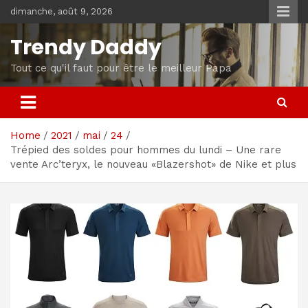
Skip
dimanche, août 9, 2026
to
content
Trendy Daddy
Tout ce qu'il faut pour être le meilleur Papa
Home
2021
mai
24
Trépied des soldes pour hommes du lundi – Une rare
vente Arc’teryx, le nouveau «Blazershot» de Nike et plus