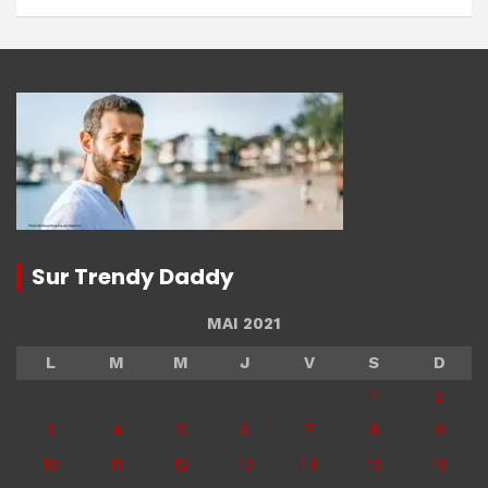
Sur Trendy Daddy
MAI 2021
L
M
M
J
V
S
D
1
2
3
4
5
6
7
8
9
10
11
12
13
14
15
16