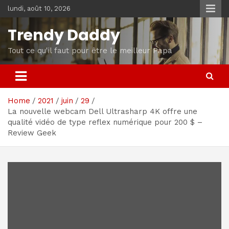
Skip
lundi, août 10, 2026
to
content
Trendy Daddy
Tout ce qu'il faut pour être le meilleur Papa
Home
2021
juin
29
La nouvelle webcam Dell Ultrasharp 4K offre une
qualité vidéo de type reflex numérique pour 200 $ –
Review Geek