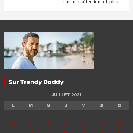
sur une sélection, et plus
Sur Trendy Daddy
JUILLET 2021
L
M
M
J
V
S
D
1
2
3
4
5
6
7
8
9
10
11
12
13
14
15
16
17
18