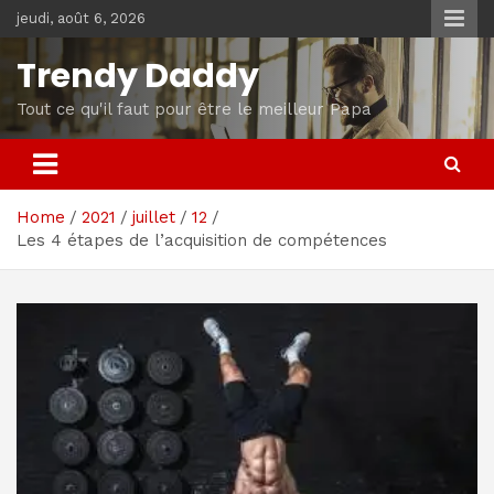
Skip
jeudi, août 6, 2026
to
content
Trendy Daddy
Tout ce qu'il faut pour être le meilleur Papa
Home
2021
juillet
12
Les 4 étapes de l’acquisition de compétences